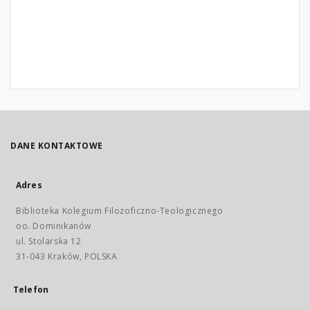
DANE KONTAKTOWE
Adres
Biblioteka Kolegium Filozoficzno-Teologicznego
oo. Dominikanów
ul. Stolarska 12
31-043 Kraków, POLSKA
Telefon