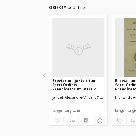
OBIEKTY
podobne
Breviarium juxta ritum
Breviarium
Sacri Ordinis
Sacri Ordi
Praedicatorum. Pars 2
Praedicato
Jandel, Alexandre-Vincent (1810-1872)
Frühwirth, 
Ordo Fra
księga liturgiczna
księga liturg