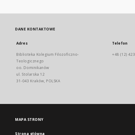
DANE KONTAKTOWE
Adres
Telefon
Biblioteka Kolegium Filozoficzno-
+48 (12) 423
Teologicznego
oo. Dominikanów
ul. Stolarska 12
31-043 Kraków, POLSKA
MAPA STRONY
Strona główna