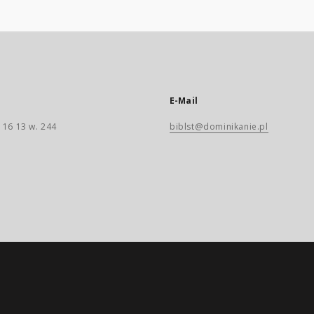
E-Mail
 16 13 w. 244
biblst@dominikanie.pl