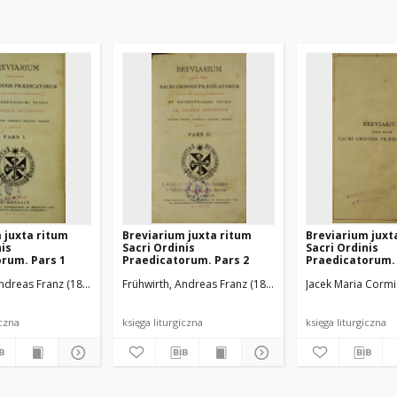
 juxta ritum
Breviarium juxta ritum
Breviarium juxt
nis
Sacri Ordinis
Sacri Ordinis
rum. Pars 1
Praedicatorum. Pars 2
Praedicatorum. 
Andreas Franz (1845-1933)
trum Praedicatorum
Frühwirth, Andreas Franz (1845-1933)
Ordo Fratrum Praedicatorum
Jacek Maria Cormie
Ordo Fratrum P
iczna
księga liturgiczna
księga liturgiczna