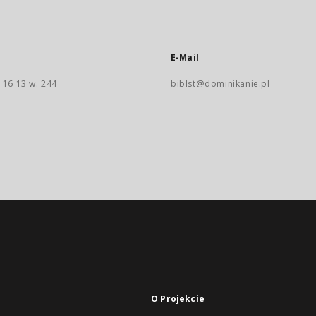
E-Mail
 16 13 w. 244
biblst@dominikanie.pl
O Projekcie