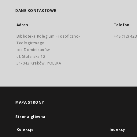
DANE KONTAKTOWE
Adres
Telefon
Biblioteka Kolegium Filozoficzno-
+48 (12) 423
Teologicznego
oo. Dominikanów
ul. Stolarska 12
31-043 Kraków, POLSKA
MAPA STRONY
Strona główna
Kolekcje
Indeksy