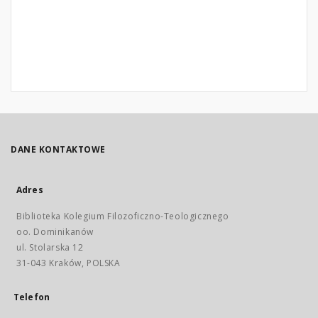
DANE KONTAKTOWE
Adres
Biblioteka Kolegium Filozoficzno-Teologicznego
oo. Dominikanów
ul. Stolarska 12
31-043 Kraków, POLSKA
Telefon