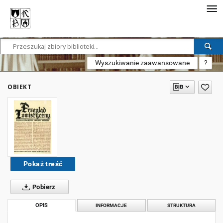
Wyszukiwanie zaawansowane
?
OBIEKT
Pokaż treść
Pobierz
OPIS
INFORMACJE
STRUKTURA