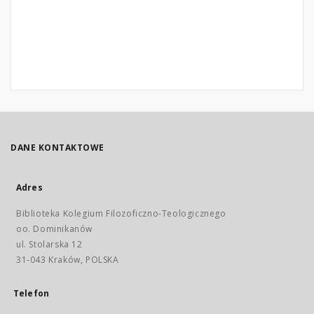
DANE KONTAKTOWE
Adres
Biblioteka Kolegium Filozoficzno-Teologicznego
oo. Dominikanów
ul. Stolarska 12
31-043 Kraków, POLSKA
Telefon