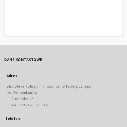
DANE KONTAKTOWE
Adres
Biblioteka Kolegium Filozoficzno-Teologicznego
oo. Dominikanów
ul. Stolarska 12
31-043 Kraków, POLSKA
Telefon