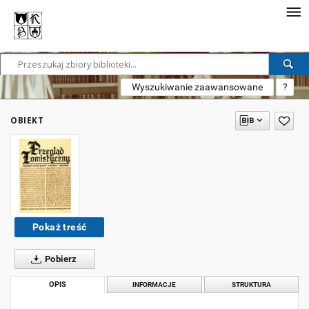
Wyszukiwanie zaawansowane
?
OBIEKT
Pokaż treść
Pobierz
OPIS
INFORMACJE
STRUKTURA