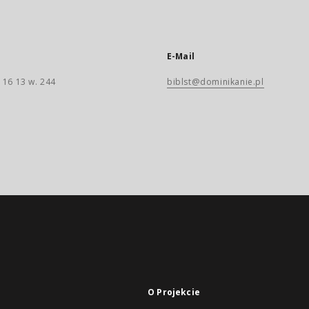
E-Mail
 16 13 w. 244
biblst@dominikanie.pl
O Projekcie