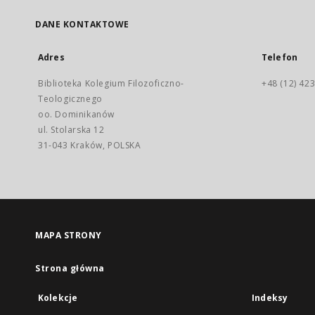
DANE KONTAKTOWE
Adres
Telefon
Biblioteka Kolegium Filozoficzno-
+48 (12) 423
Teologicznego
oo. Dominikanów
ul. Stolarska 12
31-043 Kraków, POLSKA
MAPA STRONY
Strona główna
Kolekcje
Indeksy