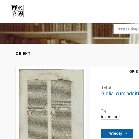
OBIEKT
OPIS
Tytuł:
Biblia, cum addi
Typ:
inkunabuł
Więcej