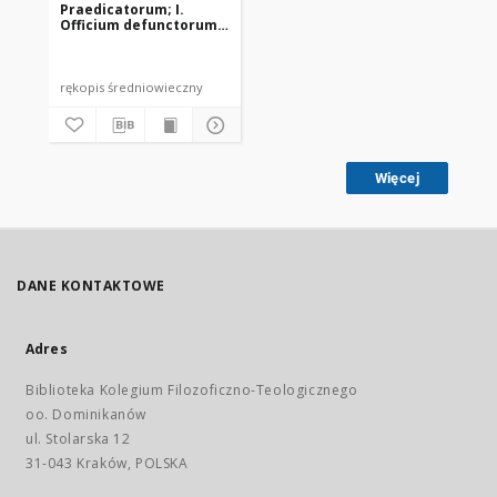
Praedicatorum; I.
Officium defunctorum;
II. Liturgia Wielkiego
Tygodnia
rękopis średniowieczny
Więcej
DANE KONTAKTOWE
Adres
Biblioteka Kolegium Filozoficzno-Teologicznego
oo. Dominikanów
ul. Stolarska 12
31-043 Kraków, POLSKA