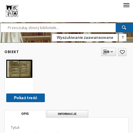
Wyszukiwanie zaawansowane
?
OBIEKT
Pokaż treść
OPIS
INFORMACJE
Tytuł: