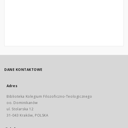
DANE KONTAKTOWE
Adres
Biblioteka Kolegium Filozoficzno-Teologicznego
oo. Dominikanów
ul. Stolarska 12
31-043 Kraków, POLSKA