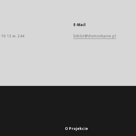
E-Mail
 16 13 w. 244
biblst@dominikanie.pl
O Projekcie