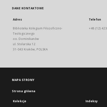
DANE KONTAKTOWE
Adres
Telefon
Biblioteka Kolegium Filozoficzno-
+48 (12) 423
Teologicznego
oo. Dominikanów
ul. Stolarska 12
31-043 Kraków, POLSKA
MAPA STRONY
Strona główna
Kolekcje
Indeksy