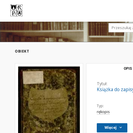
OBIEKT
OPIS
Tytuł:
Książka do zapi
Typ:
rękopis
Więcej