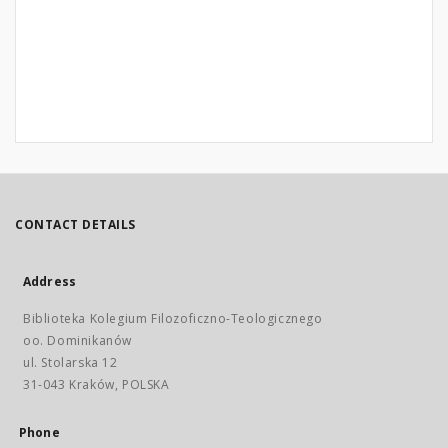
CONTACT DETAILS
Address
Biblioteka Kolegium Filozoficzno-Teologicznego
oo. Dominikanów
ul. Stolarska 12
31-043 Kraków, POLSKA
Phone