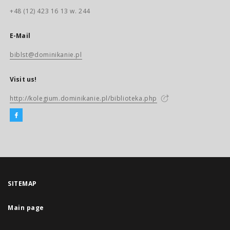
+48 (12) 423 16 13 w. 244
E-Mail
biblst@dominikanie.pl
Visit us!
http://kolegium.dominikanie.pl/biblioteka.php
SITEMAP
Main page