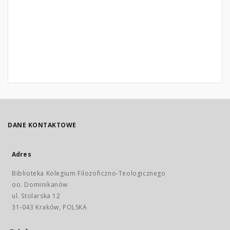
DANE KONTAKTOWE
Adres
Biblioteka Kolegium Filozoficzno-Teologicznego
oo. Dominikanów
ul. Stolarska 12
31-043 Kraków, POLSKA