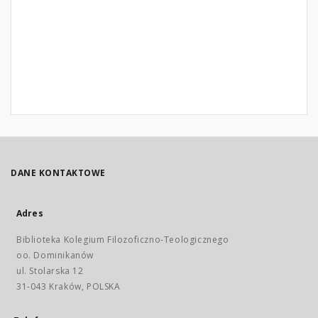
DANE KONTAKTOWE
Adres
Biblioteka Kolegium Filozoficzno-Teologicznego
oo. Dominikanów
ul. Stolarska 12
31-043 Kraków, POLSKA