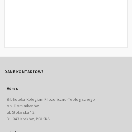
DANE KONTAKTOWE
Adres
Biblioteka Kolegium Filozoficzno-Teologicznego
oo. Dominikanów
ul. Stolarska 12
31-043 Kraków, POLSKA