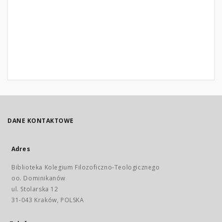
DANE KONTAKTOWE
Adres
Biblioteka Kolegium Filozoficzno-Teologicznego
oo. Dominikanów
ul. Stolarska 12
31-043 Kraków, POLSKA