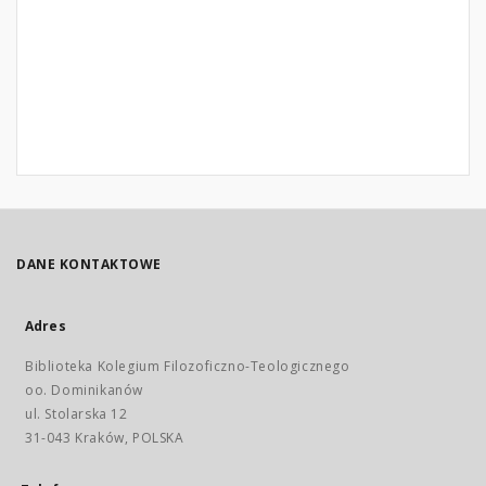
DANE KONTAKTOWE
Adres
Biblioteka Kolegium Filozoficzno-Teologicznego
oo. Dominikanów
ul. Stolarska 12
31-043 Kraków, POLSKA