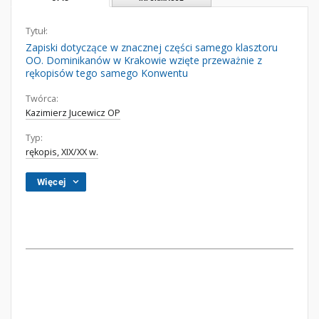
Tytuł:
Zapiski dotyczące w znacznej części samego klasztoru
OO. Dominikanów w Krakowie wzięte przeważnie z
rękopisów tego samego Konwentu
Twórca:
Kazimierz Jucewicz OP
Typ:
rękopis, XIX/XX w.
Więcej