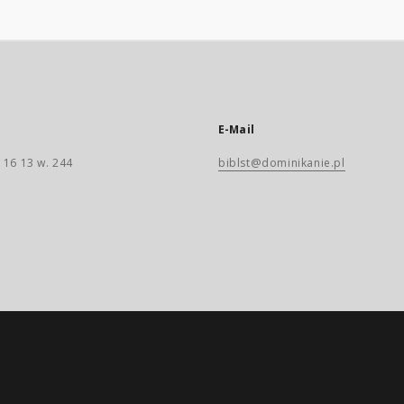
E-Mail
 16 13 w. 244
biblst@dominikanie.pl