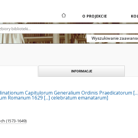
O PROJEKCIE
KOL
Wyszukiwanie zaawan
INFORMACJE
ationum Capitulorum Generalium Ordinis Praedicatorum [...] a
lum Romanum 1629 [...] celebratum emanatarum]
ech (1573-1649)