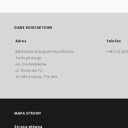
DANE KONTAKTOWE
Adres
Telefon
Biblioteka Kolegium Filozoficzno-
+48 (12) 423
Teologicznego
oo. Dominikanów
ul. Stolarska 12
31-043 Kraków, POLSKA
MAPA STRONY
Strona główna