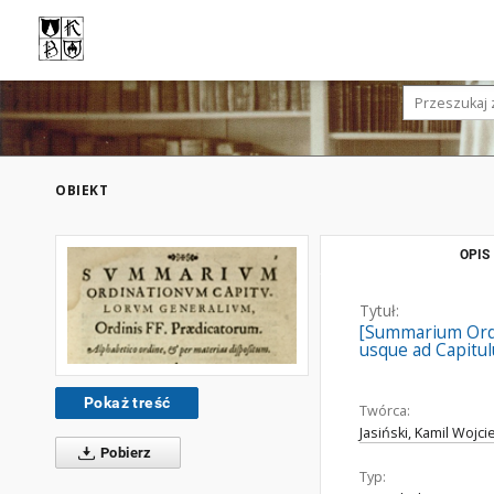
OBIEKT
OPIS
Tytuł:
[Summarium Ordin
usque ad Capitu
Pokaż treść
Twórca:
Jasiński, Kamil Wojci
Pobierz
Typ: