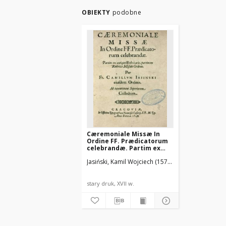
OBIEKTY
podobne
Cæremoniale Missæ In
Ordine FF. Prædicatorum
celebrandæ. Partim ex
antiquo Rubricario, partim
Jasiński, Kamil Wojciech (1573-1649)
Cezary, Fran
ex Rubricis Missalis
Ordinis
stary druk, XVII w.