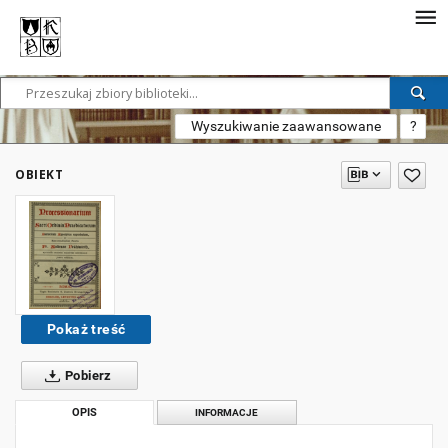
Wyszukiwanie zaawansowane
?
OBIEKT
Pokaż treść
Pobierz
OPIS
INFORMACJE