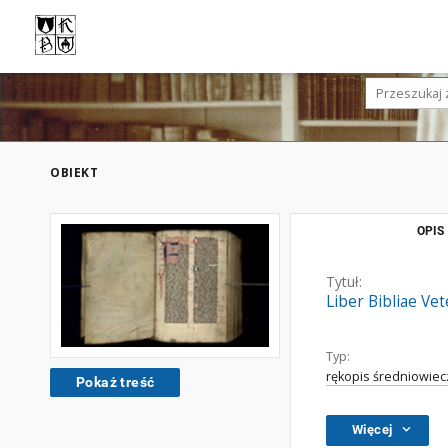
OBIEKT
OPIS
Tytuł:
Liber Bibliae Ve
Typ:
rękopis średniowiec
Pokaż treść
Więcej