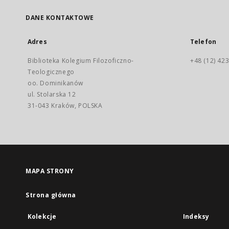
DANE KONTAKTOWE
Adres
Telefon
Biblioteka Kolegium Filozoficzno-
+48 (12) 423
Teologicznego
oo. Dominikanów
ul. Stolarska 12
31-043 Kraków, POLSKA
MAPA STRONY
Strona główna
Kolekcje
Indeksy