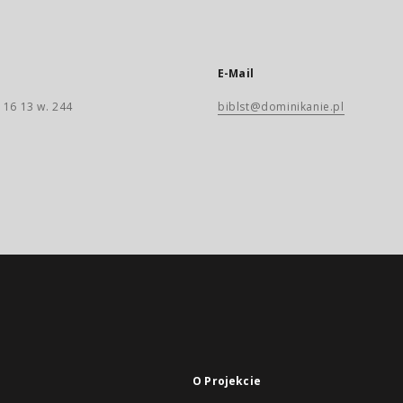
E-Mail
 16 13 w. 244
biblst@dominikanie.pl
O Projekcie