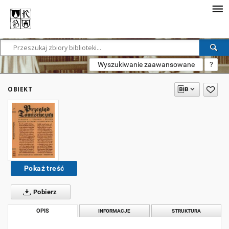
Wyszukiwanie zaawansowane
?
OBIEKT
Pokaż treść
Pobierz
OPIS
INFORMACJE
STRUKTURA