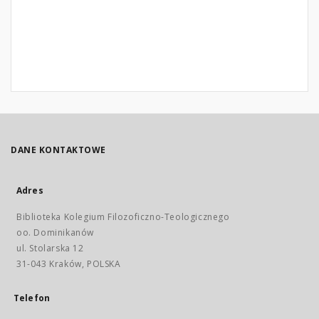
DANE KONTAKTOWE
Adres
Biblioteka Kolegium Filozoficzno-Teologicznego
oo. Dominikanów
ul. Stolarska 12
31-043 Kraków, POLSKA
Telefon