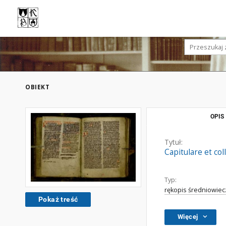
OBIEKT
OPIS
Tytuł:
Capitulare et col
Typ:
rękopis średniowiec
Pokaż treść
Więcej