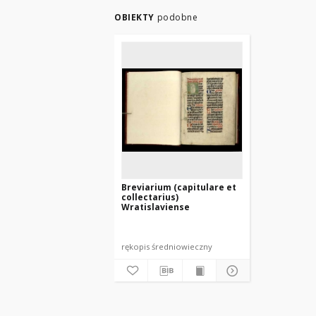
OBIEKTY
podobne
Breviarium (capitulare et
collectarius)
Wratislaviense
rękopis średniowieczny