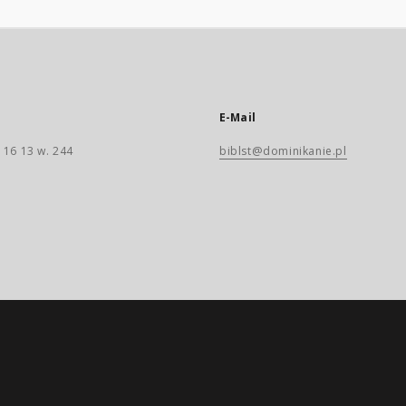
E-Mail
 16 13 w. 244
biblst@dominikanie.pl