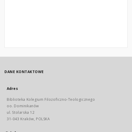
DANE KONTAKTOWE
Adres
Biblioteka Kolegium Filozoficzno-Teologicznego
oo. Dominikanów
ul. Stolarska 12
31-043 Kraków, POLSKA