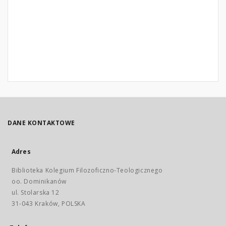
DANE KONTAKTOWE
Adres
Biblioteka Kolegium Filozoficzno-Teologicznego
oo. Dominikanów
ul. Stolarska 12
31-043 Kraków, POLSKA