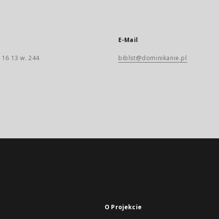
E-Mail
 16 13 w. 244
biblst@dominikanie.pl
O Projekcie