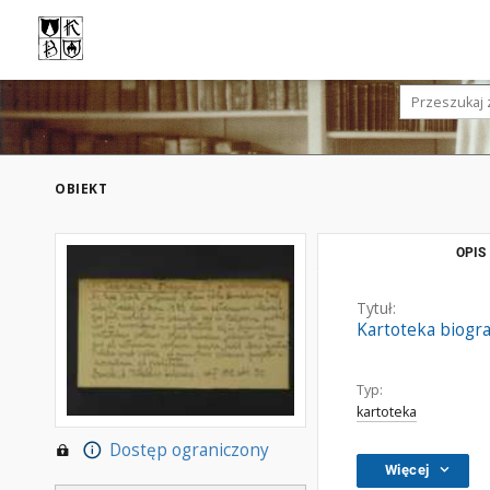
OBIEKT
OPIS
Tytuł:
Kartoteka biogra
Typ:
kartoteka
Dostęp ograniczony
Więcej