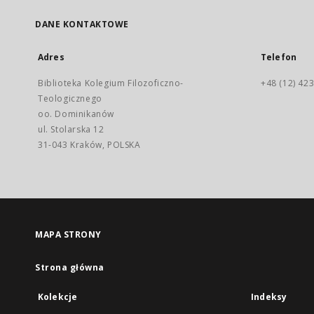
DANE KONTAKTOWE
Adres
Telefon
Biblioteka Kolegium Filozoficzno-
+48 (12) 423
Teologicznego
oo. Dominikanów
ul. Stolarska 12
31-043 Kraków, POLSKA
MAPA STRONY
Strona główna
Kolekcje
Indeksy