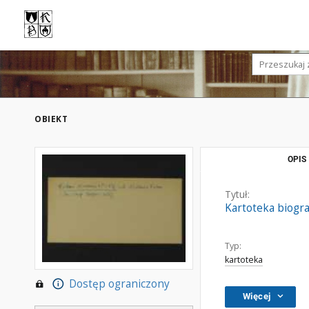
OBIEKT
OPIS
Tytuł:
Kartoteka biogra
Typ:
kartoteka
Dostęp ograniczony
Więcej