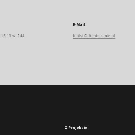
E-Mail
 16 13 w. 244
biblst@dominikanie.pl
O Projekcie