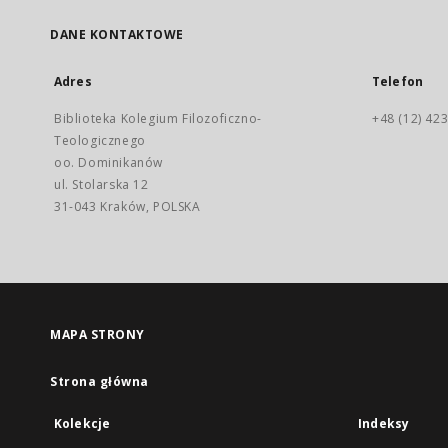
DANE KONTAKTOWE
Adres
Telefon
Biblioteka Kolegium Filozoficzno-
+48 (12) 423
Teologicznego
oo. Dominikanów
ul. Stolarska 12
31-043 Kraków, POLSKA
MAPA STRONY
Strona główna
Kolekcje
Indeksy