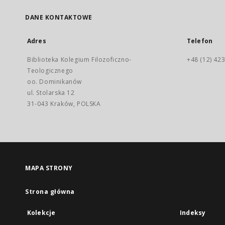
DANE KONTAKTOWE
Adres
Telefon
Biblioteka Kolegium Filozoficzno-
+48 (12) 423
Teologicznego
oo. Dominikanów
ul. Stolarska 12
31-043 Kraków, POLSKA
MAPA STRONY
Strona główna
Kolekcje
Indeksy