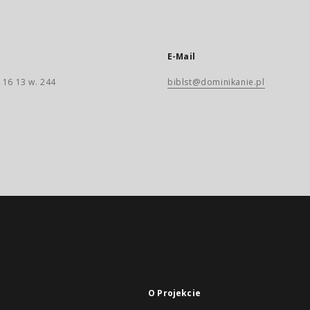
E-Mail
 16 13 w. 244
biblst@dominikanie.pl
O Projekcie