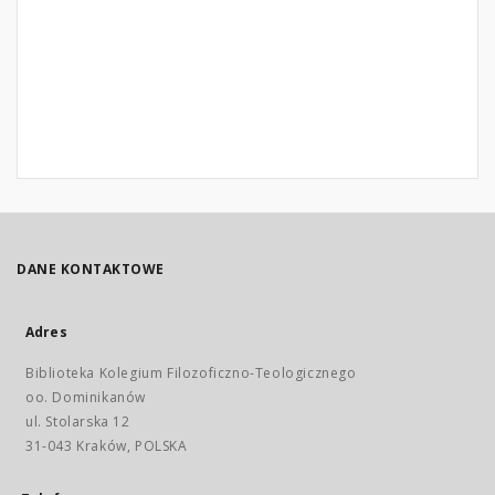
DANE KONTAKTOWE
Adres
Biblioteka Kolegium Filozoficzno-Teologicznego
oo. Dominikanów
ul. Stolarska 12
31-043 Kraków, POLSKA