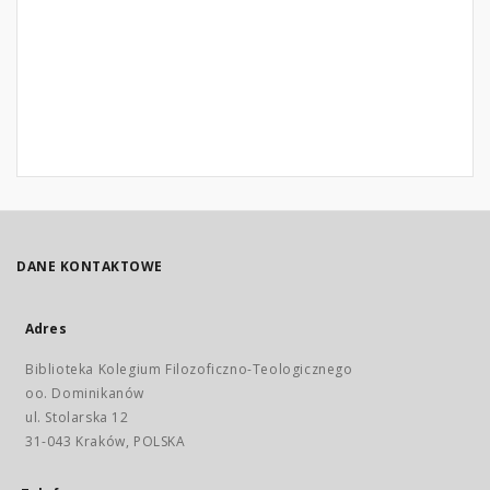
DANE KONTAKTOWE
Adres
Biblioteka Kolegium Filozoficzno-Teologicznego
oo. Dominikanów
ul. Stolarska 12
31-043 Kraków, POLSKA