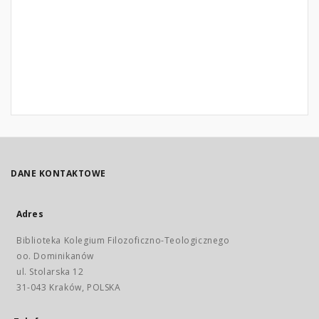
DANE KONTAKTOWE
Adres
Biblioteka Kolegium Filozoficzno-Teologicznego
oo. Dominikanów
ul. Stolarska 12
31-043 Kraków, POLSKA