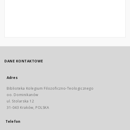
DANE KONTAKTOWE
Adres
Biblioteka Kolegium Filozoficzno-Teologicznego
oo. Dominikanów
ul. Stolarska 12
31-043 Kraków, POLSKA
Telefon