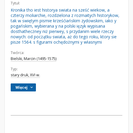
Tytuł:
Kronika tho iest historya swiata na sześć wiekow, a
czterzy moliarchie, rozdzielona z rozmaitych historykow,
tak w swiętym pismie krześćiańskim zydowskim, iako y
pogańskim, wybierana y na polski ięzyk wypisana
dosthathecżney niż pierwey, s przydanim wiele rzeczy
nowych: od pocżątku swiata, aż do tego roku, ktory sie
pisze 1564. s figurami ochędożnymi y własnymi
Twórca:
Bielski, Marcin (1495-1575)
Typ:
stary druk, XVI w.
Więcej