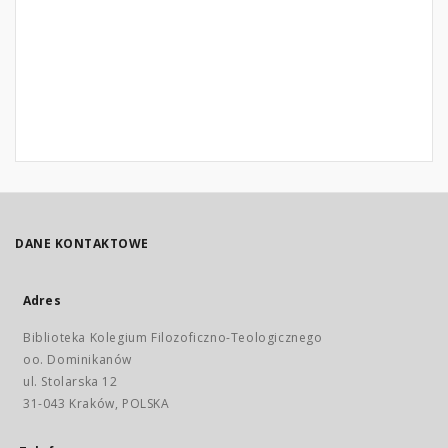
DANE KONTAKTOWE
Adres
Biblioteka Kolegium Filozoficzno-Teologicznego
oo. Dominikanów
ul. Stolarska 12
31-043 Kraków, POLSKA