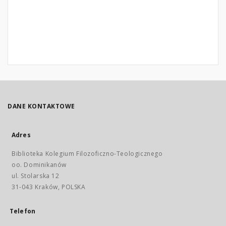
DANE KONTAKTOWE
Adres
Biblioteka Kolegium Filozoficzno-Teologicznego
oo. Dominikanów
ul. Stolarska 12
31-043 Kraków, POLSKA
Telefon