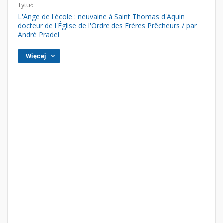
Tytuł:
L'Ange de l'école : neuvaine à Saint Thomas d'Aquin
docteur de l'Église de l'Ordre des Frères Prêcheurs / par
André Pradel
Więcej