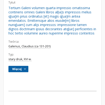
Tytuł:
Tertium Galeni volumen quarta impressio ornatissima
continens omnes Galeni libros al[ia]s impressos melius
q[ua]m prius ordinatus [et] magis q[ua]m antea
emendatos. Emittensque alios eiusde[m] libros
nunq[uam] cum alijs impressos: impressione tamen
dignos doctrinam ipsius decorantes atq[ue] perficientes in
hoc tertio volumine aureo nuperime impresso contentos
Twórca:
Galenus, Claudius (ca 131-201)
Typ:
stary druk, XVI w.
Więcej