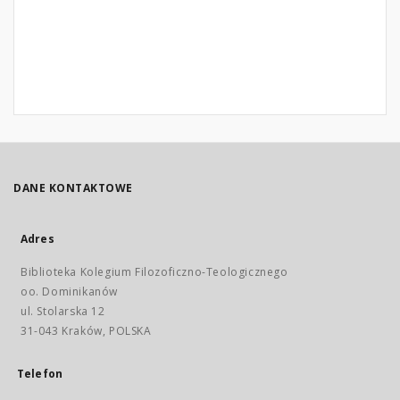
DANE KONTAKTOWE
Adres
Biblioteka Kolegium Filozoficzno-Teologicznego
oo. Dominikanów
ul. Stolarska 12
31-043 Kraków, POLSKA
Telefon