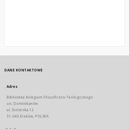
DANE KONTAKTOWE
Adres
Biblioteka Kolegium Filozoficzno-Teologicznego
oo. Dominikanów
ul. Stolarska 12
31-043 Kraków, POLSKA