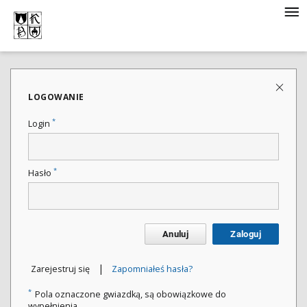
LOGOWANIE
*
Login
*
Hasło
Anuluj
Zaloguj
|
Zarejestruj się
Zapomniałeś hasła?
*
Pola oznaczone gwiazdką, są obowiązkowe do
wypełnienia.