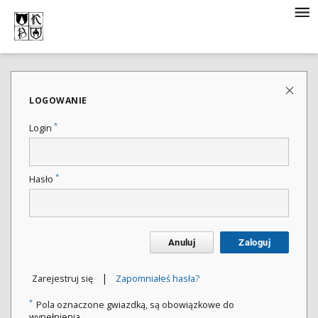
LOGOWANIE
*
Login
*
Hasło
Anuluj
Zaloguj
|
Zarejestruj się
Zapomniałeś hasła?
*
Pola oznaczone gwiazdką, są obowiązkowe do
wypełnienia.