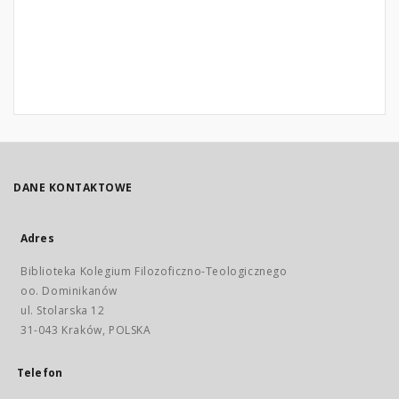
DANE KONTAKTOWE
Adres
Biblioteka Kolegium Filozoficzno-Teologicznego
oo. Dominikanów
ul. Stolarska 12
31-043 Kraków, POLSKA
Telefon