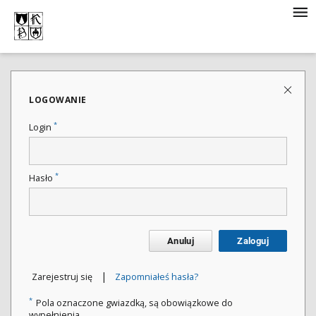
LOGOWANIE
*
Login
*
Hasło
Anuluj
Zaloguj
|
Zarejestruj się
Zapomniałeś hasła?
*
Pola oznaczone gwiazdką, są obowiązkowe do
wypełnienia.