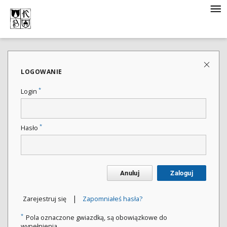
LOGOWANIE
*
Login
*
Hasło
Anuluj
Zaloguj
|
Zarejestruj się
Zapomniałeś hasła?
*
Pola oznaczone gwiazdką, są obowiązkowe do
wypełnienia.