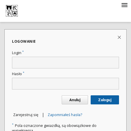
LOGOWANIE
*
Login
*
Hasło
Anuluj
Zaloguj
|
Zarejestruj się
Zapomniałeś hasła?
*
Pola oznaczone gwiazdką, są obowiązkowe do
wypełnienia.