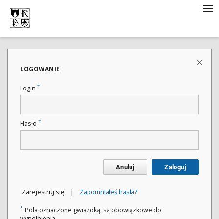
LOGOWANIE
*
Login
*
Hasło
Anuluj
Zaloguj
|
Zarejestruj się
Zapomniałeś hasła?
*
Pola oznaczone gwiazdką, są obowiązkowe do
wypełnienia.