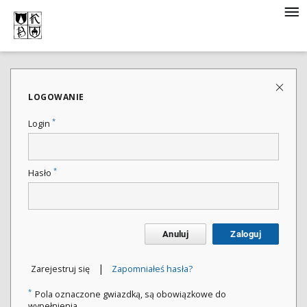
LOGOWANIE
*
Login
*
Hasło
Anuluj
Zaloguj
|
Zarejestruj się
Zapomniałeś hasła?
*
Pola oznaczone gwiazdką, są obowiązkowe do
wypełnienia.