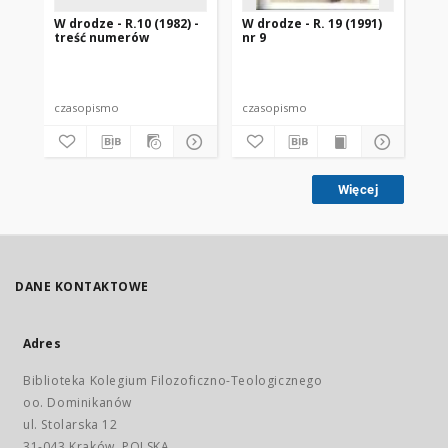
W drodze - R.10 (1982) -
W drodze - R. 19 (1991)
W d
treść numerów
nr 9
2
czasopismo
czasopismo
cz
Więcej
DANE KONTAKTOWE
Adres
Biblioteka Kolegium Filozoficzno-Teologicznego
oo. Dominikanów
ul. Stolarska 12
31-043 Kraków, POLSKA