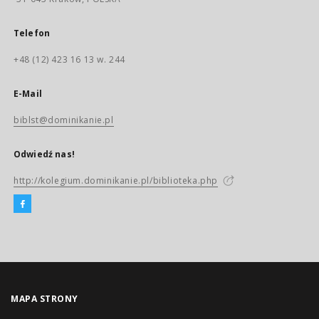
Telefon
+48 (12) 423 16 13 w. 244
E-Mail
biblst@dominikanie.pl
Odwiedź nas!
http://kolegium.dominikanie.pl/biblioteka.php
MAPA STRONY