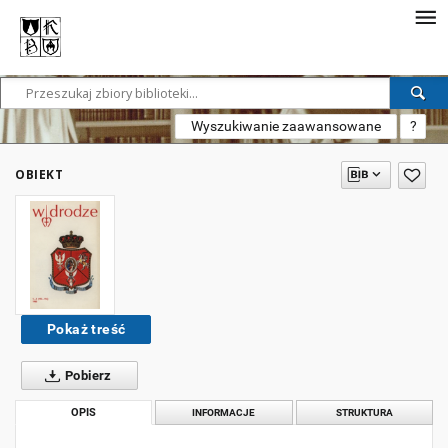
Wyszukiwanie zaawansowane
?
OBIEKT
Pokaż treść
Pobierz
OPIS
INFORMACJE
STRUKTURA