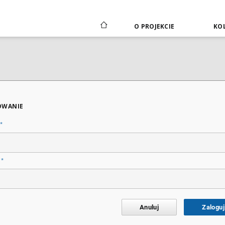
O PROJEKCIE
KOL
OWANIE
*
*
o
Anuluj
Zaloguj