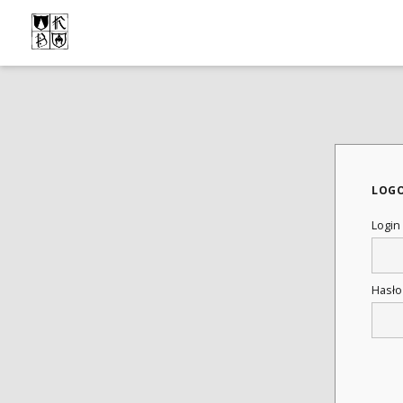
LOG
Login
Hasł