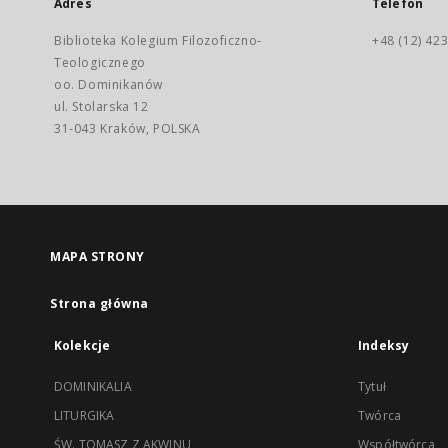
Adres
Telefon
Biblioteka Kolegium Filozoficzno-
+48 (12) 423
Teologicznego
oo. Dominikanów
ul. Stolarska 12
31-043 Kraków, POLSKA
MAPA STRONY
Strona główna
Kolekcje
Indeksy
DOMINIKALIA
Tytuł
LITURGIKA
Twórca
ŚW. TOMASZ Z AKWINU
Współtwórca