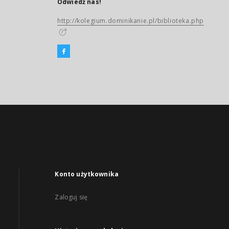
Odwiedź nas!
http://kolegium.dominikanie.pl/biblioteka.php
Konto użytkownika
Zaloguj się