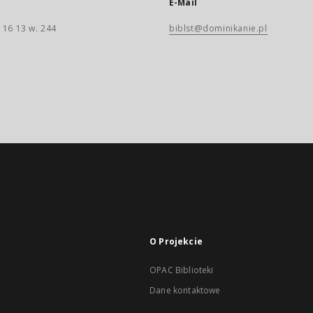
E-Mail
 16 13 w. 244
biblst@dominikanie.pl
O Projekcie
OPAC Biblioteki
Dane kontaktowe