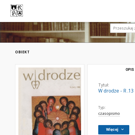
OBIEKT
OPIS
Tytuł:
W drodze - R .13
Typ:
czasopismo
Więcej