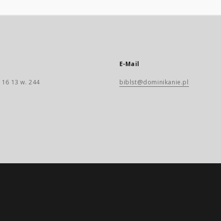
E-Mail
 16 13 w. 244
biblst@dominikanie.pl