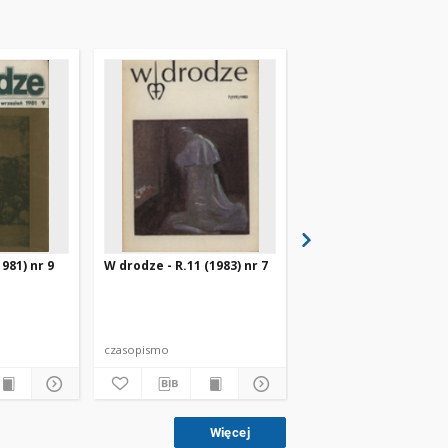
981) nr 9
W drodze - R.11 (1983) nr 7
W drodze - R.8 (1980) 
czasopismo
czasopismo
Więcej