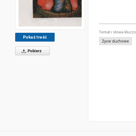
Temat i słowa klucz
Pokaż treść
Życie duchowe
Pobierz