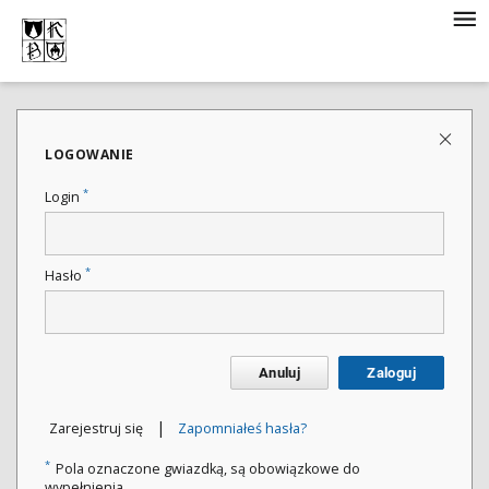
LOGOWANIE
*
Login
*
Hasło
Anuluj
Zaloguj
|
Zarejestruj się
Zapomniałeś hasła?
*
Pola oznaczone gwiazdką, są obowiązkowe do
wypełnienia.