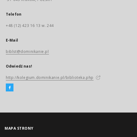
Telefon
+48 (12) 423 16 13 w. 244
E-Mail
biblst@dominikanie.pl
Odwiedź nas!
http://kolegium.dominikanie.pl/biblioteka.php
MAPA STRONY