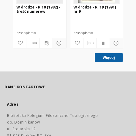
W drodze - R.10 (1982) -
W drodze - R. 19 (1991)
W d
treść numerów
nr 9
2
czasopismo
czasopismo
cz
Więcej
DANE KONTAKTOWE
Adres
Biblioteka Kolegium Filozoficzno-Teologicznego
oo. Dominikanów
ul. Stolarska 12
31-043 Kraków, POLSKA