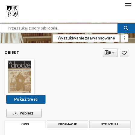
Wyszukiwanie zaawansowane
?
OBIEKT
Pokaż treść
Pobierz
OPIS
INFORMACJE
STRUKTURA