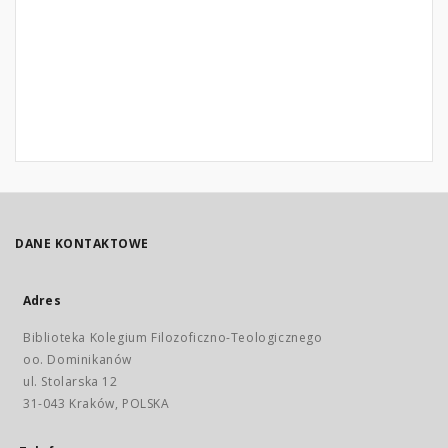
DANE KONTAKTOWE
Adres
Biblioteka Kolegium Filozoficzno-Teologicznego
oo. Dominikanów
ul. Stolarska 12
31-043 Kraków, POLSKA