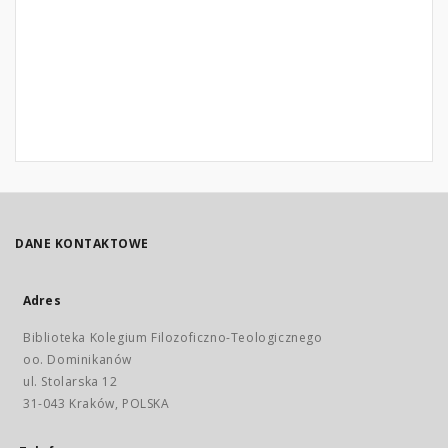
DANE KONTAKTOWE
Adres
Biblioteka Kolegium Filozoficzno-Teologicznego
oo. Dominikanów
ul. Stolarska 12
31-043 Kraków, POLSKA