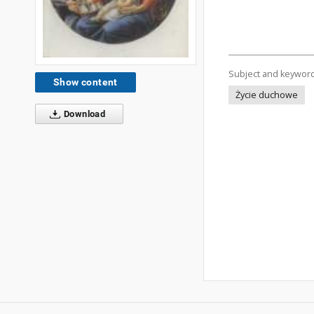
Subject and keywor
Show content
Życie duchowe
Download