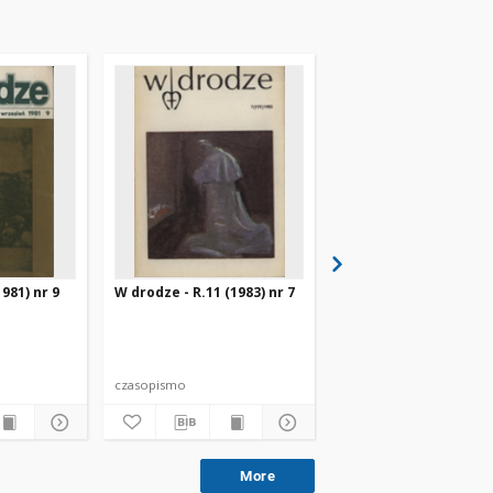
981) nr 9
W drodze - R.11 (1983) nr 7
W drodze - R.8 (1980) 
czasopismo
czasopismo
More