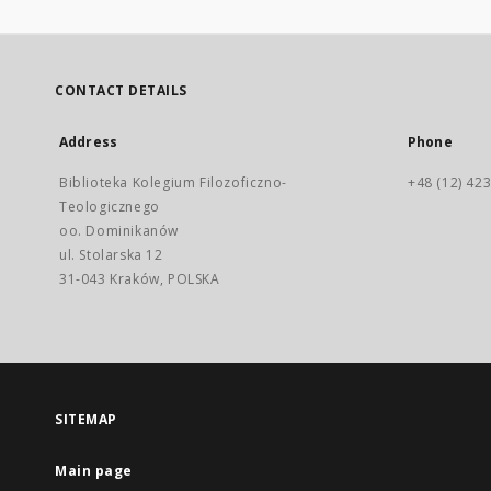
CONTACT DETAILS
Address
Phone
Biblioteka Kolegium Filozoficzno-
+48 (12) 423
Teologicznego
oo. Dominikanów
ul. Stolarska 12
31-043 Kraków, POLSKA
SITEMAP
Main page